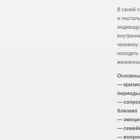
В своей 
и гештал
индивиду
внутренн
человеку 
находить
жизненны
Основны
— кризис
период
— сопро
близких
— эмоцио
— семей
— вопро