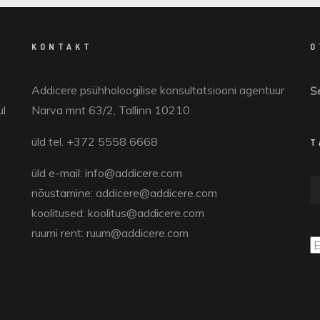
KONTAKT
O
Addicere psühholoogilise konsultatsiooni agentuur
Se
ul
Narva mnt 63/2, Tallinn 10210
üld tel. +372 5558 6668
T
üld e-mail: info@addicere.com
Au
nõustamine: addicere@addicere.com
koolitused: koolitus@addicere.com
ruumi rent: ruum@addicere.com