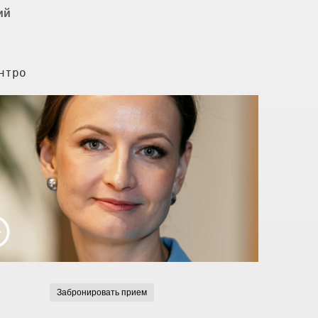
ий
нтро
Забронировать прием