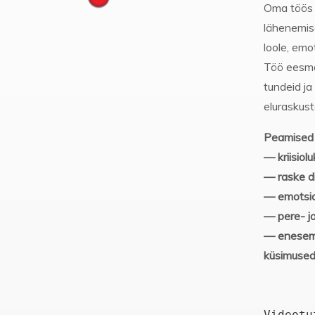
Oma töös l
lähenemise
loole, emo
Töö eesmä
tundeid ja
eluraskus
Peamised 
— kriisiolu
— raske d
— emotsio
— pere- j
— enesemä
küsimuse
Videotu