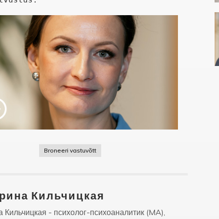
Broneeri vastuvõtt
рина Кильчицкая
 Кильчицкая - психолог-психоаналитик (MA),