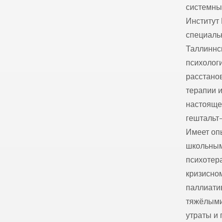
системны
Институт
специаль
Таллиннс
психолог
расстано
терапии 
настояще
гештальт
Имеет оп
школьным
психотер
кризисном
паллиати
тяжёлыми 
утраты и