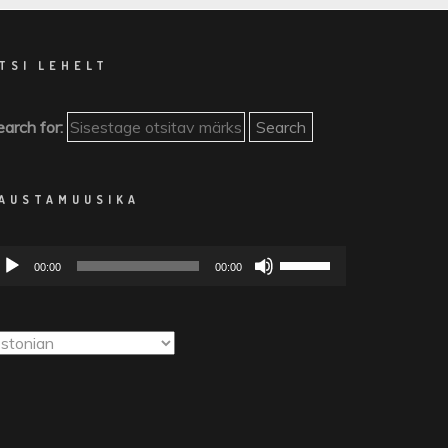
TSI LEHELT
arch for:
AUSTAMUUSIKA
dioesitaja
Helitugevuse
00:00
00:00
suurendamiseks
või
vähendamiseks
kasuta
nooleklahve
üles/alla.