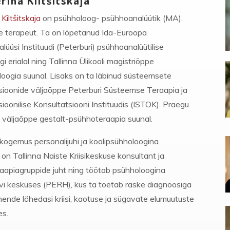
rina Kiltšitskaja
 Kiltšitskaja
on psühholoog- psühhoanalüütik (MA),
 terapeut. Ta on lõpetanud Ida-Euroopa
üüsi Instituudi (Peterburi) psühhoanalüütilise
i erialal ning Tallinna Ülikooli magistriõppe
loogia suunal. Lisaks on ta läbinud süsteemsete
tsioonide väljaõppe Peterburi Süsteemse Teraapia ja
ioonilise Konsultatsiooni Instituudis (ISTOK). Praegu
 väljaõppe gestalt-psühhoteraapia suunal.
kogemus personalijuhi ja koolipsühholoogina.
 on Tallinna Naiste Kriisikeskuse konsultant ja
aapiagruppide juht ning töötab psühholoogina
ravi keskuses (PERH), kus ta toetab raske diagnoosiga
 nende lähedasi kriisi, kaotuse ja sügavate elumuutuste
es.