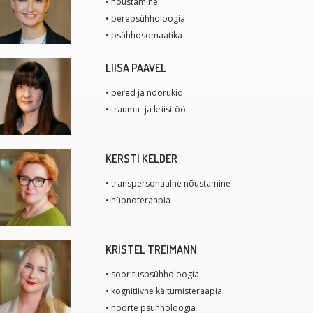
• nõustamine
• perepsühholoogia
• psühhosomaatika
LIISA PAAVEL
• pered ja noorukid
• trauma- ja kriisitöö
KERSTI KELDER
• transpersonaalne nõustamine
• hüpnoteraapia
KRISTEL TREIMANN
• soorituspsühholoogia
• kognitiivne käitumisteraapia
• noorte psühholoogia