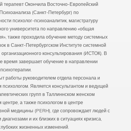
й терапевт Окончила Восточно-Европейский
 Психоанализа (Санкт-Петербург) по
ности психолог-психоаналитик, магистратуру
кого университета по направлению «общая
ия», также проходила обучение методу системных
вок в Санкт-Петербургском Институте системной
и организационного консультирования (ИСТОК). В
е время завершает обучение в направлении
-психотерапии.
ыт работы руководителем отдела персонала и
 психологом. Является консультантом и ведущей
апевтических групп в Таллиннском женском
 центре, а также психологом в центре
вной медицины (PERH), где сопровождает людей с
диагнозами и их близких в ситуациях кризиса,
 глубоких жизненных изменений.