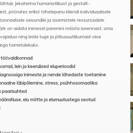
ähtub Jekaterina humanistlikust ja gestalt-
st, pöörates erilist tähelepanu kliendi individuaalsele
tsionaalsele seisundile ja sisemistele ressurssidele.
rk on aidata inimesel paremini mõista iseennast, oma
 vajadusi ning leida tuge ja jätkusuutlikumaid viise
tega toimetulekuks.
töövaldkonnad:
korrad, lein ja keerulised eluperioodid
iagnoosiga inimeste ja nende lähedaste toetamine
naalne läbipõlemine, stress, psühhosomaatika
a paarisuhted
äratluse, elu mõtte ja elumuutustega seotud
d
tvustus: