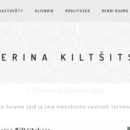
VASTUVÕTT
KLIENDID
KOOLITUSED
RENDI RUUME
ERINA KILTŠI
Addicere psühholoogid
e hoiame teid ja teie meeskonna vaimselt terven