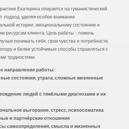
практике Екатерина опирается на гуманистический
ьт-подход, уделяя особое внимание
альной истории, эмоциональному состоянию и
им ресурсам клиента. Цель работы - помочь
лучше понимать себя, свои чувства и потребности,
 опору и более устойчивые способы справляться с
ми трудностями.
е направления работы:
ные состояния, утрата, сложные жизненные
ы
вождение людей с тяжёлыми диагнозами и их
нальное выгорание, стресс, психосоматика
ные и партнёрские отношения
сы самоопределения, смысла и жизненных