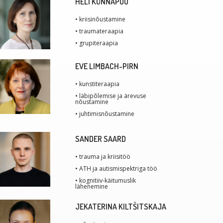
HELI KÜNNAPUU
• kriisinõustamine
• traumateraapia
• grupiteraapia
EVE LIMBACH-PIRN
• kunstiteraapia
• läbipõlemise ja ärevuse
nõustamine
• juhtimisnõustamine
SANDER SAARD
• trauma ja kriisitöö
• ATH ja autismispektriga töö
• kognitiiv-käitumuslik
lähenemine
JEKATERINA KILTŠITSKAJA