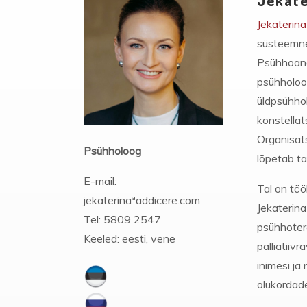
Jekate
Jekaterina
süsteemne
Psühhoanal
psühholoog
üldpsühho
konstella
Organisats
Psühholoog
lõpetab ta
E-mail:
Tal on töö
jekaterinaªaddicere.com
Jekaterina
Tel: 5809 2547
psühhoter
Keeled: eesti, vene
palliatiiv
inimesi ja
olukordad