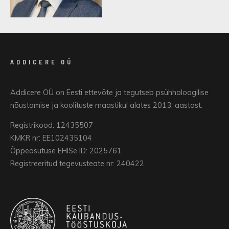
ADDICERE OÜ
Addicere OÜ on Eesti ettevõte ja tegutseb psühholoogilise
nõustamise ja koolituste maastikul alates 2013. aastast.
Registrikood: 12435507
KMKR nr: EE102435104
Õppeasutuse EHISe ID: 2025761
Registreeritud tegevusteate nr: 240422