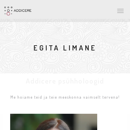
EGITA LIMANE
Addicere psühholoogid
Me hoiame teid ja teie meeskonna vaimselt tervena!