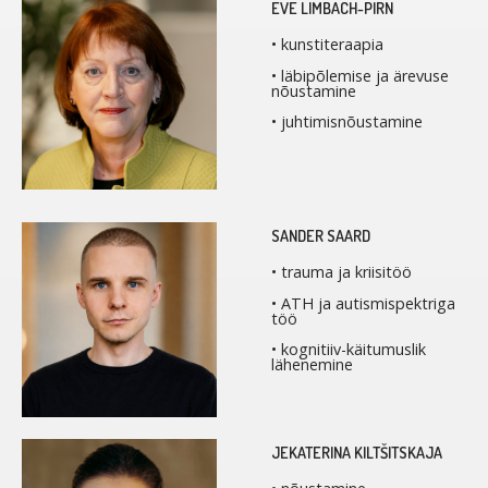
EVE LIMBACH-PIRN
• kunstiteraapia
• läbipõlemise ja ärevuse
nõustamine
• juhtimisnõustamine
SANDER SAARD
• trauma ja kriisitöö
• ATH ja autismispektriga
töö
• kognitiiv-käitumuslik
lähenemine
JEKATERINA KILTŠITSKAJA