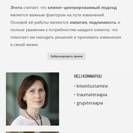
Эгита
считает, что
клиент-центрированный подход
является важным фактором на пути изменений.
Основой её работы являются
эмпатия, подлинность
и
полное уважение к потребностям каждого клиента, что
помогает им находить решения и принимать изменения
в своей жизни.
Забронировать прием
HELI KÜNNAPUU
• kriisinõustamine
• traumateraapia
• grupiteraapia