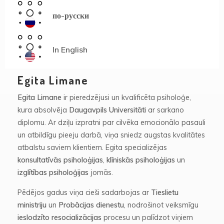
по-русски
In English
Egita Limane
Egita Limane
ir pieredzējusi un kvalificēta psiholoģe,
kura absolvēja
Daugavpils Universitāti
ar sarkano
diplomu. Ar dziļu izpratni par cilvēka emocionālo pasauli
un atbildīgu pieeju darbā, viņa sniedz augstas kvalitātes
atbalstu saviem klientiem. Egita specializējas
konsultatīvās psiholoģijas
,
klīniskās psiholoģijas
un
izglītības psiholoģijas
jomās.
Pēdējos gadus viņa cieši sadarbojas ar
Tieslietu
ministriju
un
Probācijas dienestu
, nodrošinot veiksmīgu
ieslodzīto resocializācijas
procesu un palīdzot viņiem