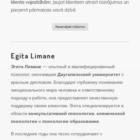
klienta vajadzībām
, ļaujot klientiem atrast risinājumus un
pieņemt pārmaiņas savā dzīvē.
Rezervējiet tikšanos
Egita Limane
Эгита Лимане
— опытный и квалифицированный
психолог, окончившая
Даугапилсский университет
с
красным дипломом. Благодаря глубокому пониманию
эмоционального мира человека и ответственному
подходу к работе, она предоставляет качественную
поддержку своим клиентам. Эгита специализируется в
области
консультативной психологии
,
клинической
психологии
и
психологии образования
.
В последние годы она тесно сотрудничает с