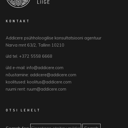
KONTAKT
Addicere psühholoogilise konsultatsiooni agentuur
Narva mnt 63/2, Tallinn 10210
üld tel. +372 5558 6668
üld e-mail: info@addicere.com
nõustamine: addicere@addicere.com
koolitused: koolitus@addicere.com
ruumi rent: ruum@addicere.com
OTSI LEHELT