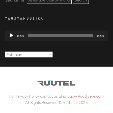
Search for:
TAUSTAMUUSIKA
Audioesitaja
00:00
00:00
privacy@addicere.com
For Privacy Policy contact us at
All Rights Reserved © Addicere 2025