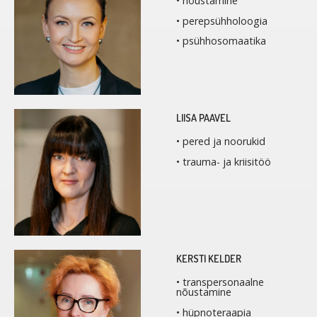
• nõustamine
• perepsühholoogia
• psühhosomaatika
LIISA PAAVEL
• pered ja noorukid
• trauma- ja kriisitöö
KERSTI KELDER
• transpersonaalne
nõustamine
• hüpnoteraapia