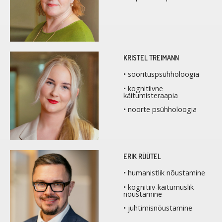
KRISTEL TREIMANN
• soorituspsühholoogia
• kognitiivne
käitumisteraapia
• noorte psühholoogia
ERIK RÜÜTEL
• humanistlik nõustamine
• kognitiiv-käitumuslik
nõustamine
• juhtimisnõustamine