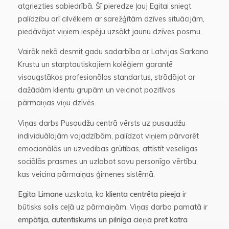
atgriezties sabiedrībā. Šī pieredze ļauj Egitai sniegt
palīdzību arī cilvēkiem ar sarežģītām dzīves situācijām,
piedāvājot viņiem iespēju uzsākt jaunu dzīves posmu.
Vairāk nekā desmit gadu sadarbība ar Latvijas Sarkano
Krustu un starptautiskajiem kolēģiem garantē
visaugstākos profesionālos standartus, strādājot ar
dažādām klientu grupām un veicinot pozitīvas
pārmaiņas viņu dzīvēs.
Viņas darbs Pusaudžu centrā vērsts uz pusaudžu
individuālajām vajadzībām, palīdzot viņiem pārvarēt
emocionālās un uzvedības grūtības, attīstīt veselīgas
sociālās prasmes un uzlabot savu personīgo vērtību,
kas veicina pārmaiņas ģimenes sistēmā.
Egita Limane
uzskata, ka
klienta centrēta pieeja
ir
būtisks solis ceļā uz pārmaiņām. Viņas darba pamatā ir
empātija, autentiskums un pilnīga cieņa pret katra