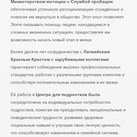
Министерством юстиции
и
Службой пробации
,
обеспечивая успешную ресоциализацию осуждённых и
помогая им вернуться в общество. Этот опыт позволяет
Эгите оказывать помощь людям, находящимся в
сложных жизненных ситуациях, предоставляя им
возможность начать новый этап в жизни.
Более десяти лет сотрудничества с
Латвийским
Красным Крестом
и
зарубежными
коллегами
гарантируют соблюдение высоких профессиональных
стандартов, работая с различными группами клиентов и
способствуя положительным изменениям в их жизни.
Её работа в
Центре
для
подростков
была
сосредоточена на индивидуальных потребностях
подростков, помогая им преодолевать эмоциональные и
поведенческие трудности, развивая здоровые
социальные навыки и улучшая свою личную ценность,
что способствовует изменениям в семейной системе.