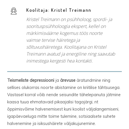
Koolitaja: Kristel Treimann
Kristel Treimann on psühholoog, spordi- ja
soorituspsühholoogia ekspert, kellel on
märkimisväärne kogemus töös noorte
vaimse tervise häiretega ja
sõltuvushäiretega. Koolitajana on Kristel
Treimann avatud ja energiline ning saavutab
inimestega kergesti hea kontakti.
Teismeliste depressiooni
ja
ärevuse
äratundmine ning
sellises olukorras noorte
abistamine
on kriitilise tähtsusega.
Vastasel korral võib nende seisundite tähelepanuta jätmine
kaasa tuua ehmatavaid pikaajalisi tagajärgi, nt
õppimisvõime halvenemisest kuni koolist väljalangemiseni,
igapäevaeluga mitte toime tulemine, sotsiaalsete suhete
halvenemine ja
isiksushäirete väljakujunemine
.