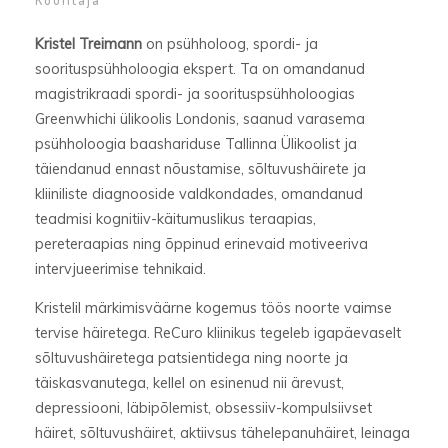
Kristel Treimann
on psühholoog, spordi- ja
soorituspsühholoogia ekspert. Ta on omandanud
magistrikraadi spordi- ja soorituspsühholoogias
Greenwhichi ülikoolis Londonis, saanud varasema
psühholoogia baashariduse Tallinna Ülikoolist ja
täiendanud ennast nõustamise, sõltuvushäirete ja
kliiniliste diagnooside valdkondades, omandanud
teadmisi kognitiiv-käitumuslikus teraapias,
pereteraapias ning õppinud erinevaid motiveeriva
intervjueerimise tehnikaid.
Kristelil märkimisväärne kogemus töös noorte vaimse
tervise häiretega. ReCuro kliinikus tegeleb igapäevaselt
sõltuvushäiretega patsientidega ning noorte ja
täiskasvanutega, kellel on esinenud nii ärevust,
depressiooni, läbipõlemist, obsessiiv-kompulsiivset
häiret, sõltuvushäiret, aktiivsus tähelepanuhäiret, leinaga