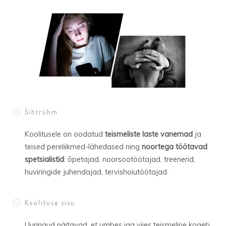
Sihtrühm
Koolitusele on oodatud
teismeliste laste vanemad
ja
teised pereliikmed-lähedased ning
noortega töötavad
spetsialistid
: õpetajad, noorsootöötajad, treenerid,
huviringide juhendajad, tervishoiutöötajad.
Koolituse sisu
Uuringud näitavad, et umbes iga viies teismeline kogeb