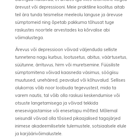
ärevust või depressiooni.
Meie praktiline koolitus aitab
teil ära tunda teismelise meeleolu languse ja ärevuse
sümptomeid ning
õpetab pakkuma
tõhusat tuge
raskustes noortele
arvestades ka kõrvalise abi
võimalustega.
Ärevus
või
depressioon võivad väljenduda selliste
tunnetena nagu kurbus, lootusetus, abitus, väärtusetus,
süütunne, ärrituvus, hirm või muretsemine. Füüsiliste
sümptomitena võivad kaasneda väsimus, söögiisu
muutused, unehäired, peavalud või kõhuvalud. Sellises
olukorras võib noor loobuda tegevustest, mida ta
varem nautis, tal võib olla raskusi keskendumise või
otsuste langetamisega ja võivad tekkida
enesevigastamise või enesetapu mõtted. Mõlemal
seisundil võivad olla tõsised pikaajalised tagajärjed
inimese akadeemilisetele tulemustele
, sotsiaalsele elule
ja karjäärivõimalustele.