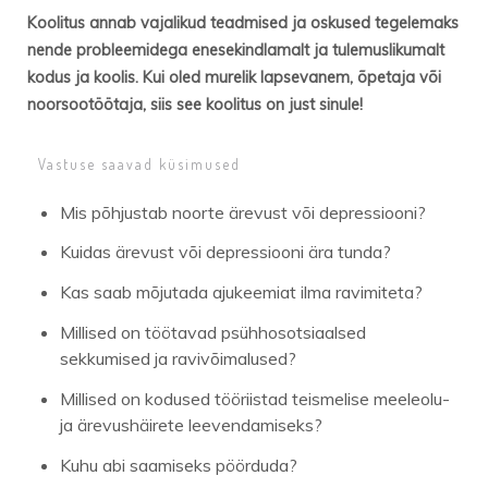
K
oolitus annab vajalikud teadmised ja oskused tegelemaks
nende probleemidega enesekindla
malt
ja
tulemuslikumalt
kodus ja koolis.
Kui oled murelik lapsevanem, õpetaja või
noorsootöötaja, siis see koolitus on just sinule!
Vastuse saavad küsimused
Mis
põhjustab
noorte ärevust või depressiooni?
Kuidas ärevust või depressiooni ära tunda?
Kas saab
mõjutada ajukeemiat ilma ravimiteta?
Millised on
töötavad psühhosotsiaalsed
sekkumised ja ravivõimalused?
Millised on kodused tööriistad teismelise meeleolu-
ja ärevushäirete leevendamiseks?
Kuhu abi saamiseks pöörduda?