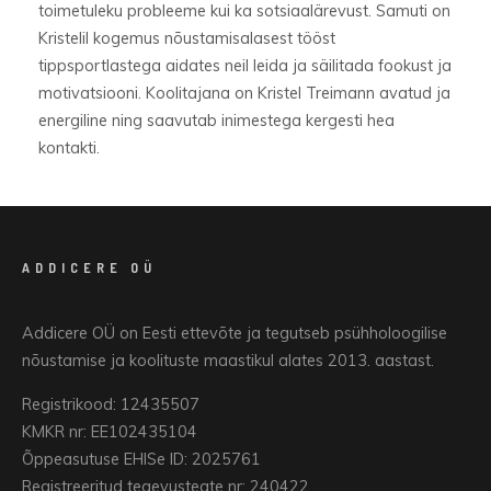
toimetuleku probleeme kui ka sotsiaalärevust. Samuti on
Kristelil kogemus nõustamisalasest tööst
tippsportlastega aidates neil leida ja säilitada fookust ja
motivatsiooni. Koolitajana on Kristel Treimann avatud ja
energiline ning saavutab inimestega kergesti hea
kontakti.
ADDICERE OÜ
Addicere OÜ on Eesti ettevõte ja tegutseb psühholoogilise
nõustamise ja koolituste maastikul alates 2013. aastast.
Registrikood: 12435507
KMKR nr: EE102435104
Õppeasutuse EHISe ID: 2025761
Registreeritud tegevusteate nr: 240422