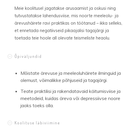
Meie koolitusel
jagatakse arusaamist ja oskusi
ning
tutvustatakse lahendusviise, mis noorte
meeleolu- ja
ärevushäirete ravi
praktikas on töötanud – ikka selleks,
et ennetada negatiivseid pikaajalisi tagajärgi ja
toetada teie hoole all olevate teismeliste heaolu.
Õpiväljundid
Mõistate
ärevuse ja meeleoluhäirete ilminguid ja
olemust, võimalikke põhjuseid ja tagajärgi.
Teate
praktilisi ja rakendatavaid käitumisviise ja
meetodeid, kuidas äreva või depressiivse noore
jaoks toeks olla.
Koolituse läbiviimine