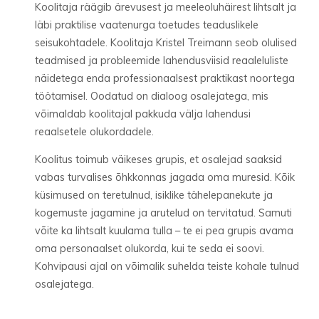
Koolitaja räägib ärevusest ja
meeleoluhäirest lihtsalt
ja
läbi praktilise vaatenurga
toetudes teaduslikele
seisukohtadele
. Koolitaja Kristel Treimann seob olulised
teadmised ja probleemide lahendusviisid reaaleluliste
näidetega enda
professionaalsest
praktikast noortega
töötamisel. Oodatud
on
dialoog osalejatega, mis
võimaldab koolitajal pakkuda välja lahendusi
reaalsetele olukordadele.
Koolitus toimub väikeses grupis, et osalejad saaksid
vabas turvalises õhkkonnas jagada oma muresid. Kõik
küsimused on teretulnud, isiklike tähelepanekute ja
kogemuste jagamine ja arutelud on tervitatud. Samuti
võite ka lihtsalt kuulama tulla – te ei pea grupis avama
oma personaalset olukorda, kui te seda ei soovi.
Kohvipausi ajal on võimalik suhelda teiste kohale tulnud
osalejatega.