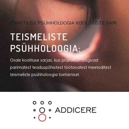
PRAKTILISE PSÜHHOLOOGIA KOOLITUSTE SARI
TEISMELISTE
PSÜHHOLOOGIA:
Osale koolituse sarjas, kus praktikud räägivad
parimatest teaduspõhistest töötavatest meetoditest
teismeliste psühholoogia toetamisel.