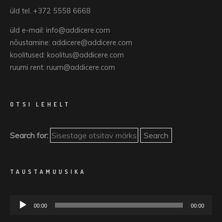
üld tel. +372 5558 6668
üld e-mail: info@addicere.com
nõustamine: addicere@addicere.com
koolitused: koolitus@addicere.com
ruumi rent: ruum@addicere.com
OTSI LEHELT
Search for:
TAUSTAMUUSIKA
Audioesitaja
00:00
00:00