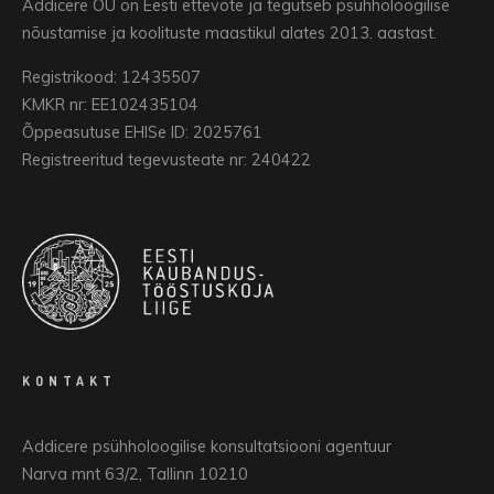
Addicere OÜ on Eesti ettevõte ja tegutseb psühholoogilise
nõustamise ja koolituste maastikul alates 2013. aastast.
Registrikood: 12435507
KMKR nr: EE102435104
Õppeasutuse EHISe ID: 2025761
Registreeritud tegevusteate nr: 240422
KONTAKT
Addicere psühholoogilise konsultatsiooni agentuur
Narva mnt 63/2, Tallinn 10210