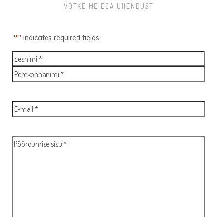
VÕTKE MEIEGA ÜHENDUST
"
*
" indicates required fields
Nimi
*
Eesnimi
*
Perekonnanimi
*
E-
mail
*
Pöördumise
sisu
*