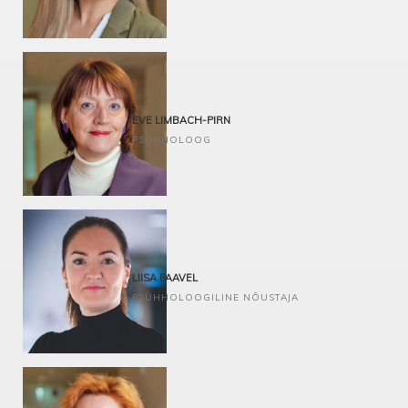
Trauma- ja kriisitöö
Kognitiiv-käitumuslik lähenemine
EVE LIMBACH-PIRN
PSÜHHOLOOG
Arengu- ja karjäärinõustamine
Juhtimisnõustamine
LIISA PAAVEL
PSÜHHOLOOGILINE NÕUSTAJA
MDFT teraapia