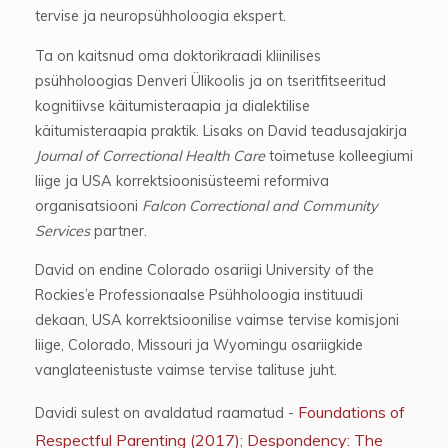
tervise ja neuropsühholoogia ekspert.
Ta on kaitsnud oma doktorikraadi kliinilises
psühholoogias Denveri Ülikoolis ja on tseritfitseeritud
kognitiivse käitumisteraapia ja dialektilise
käitumisteraapia praktik. Lisaks on David teadusajakirja
Journal of Correctional Health Care
toimetuse kolleegiumi
liige ja USA korrektsioonisüsteemi reformiva
organisatsiooni
Falcon Correctional and Community
Services
partner.
David on endine Colorado osariigi University of the
Rockies’e Professionaalse Psühholoogia instituudi
dekaan, USA korrektsioonilise vaimse tervise komisjoni
liige, Colorado, Missouri ja Wyomingu osariigkide
vanglateenistuste vaimse tervise talituse juht.
Foundations of
Davidi sulest on avaldatud raamatud -
Respectful Parenting (2017)
Despondency: The
;