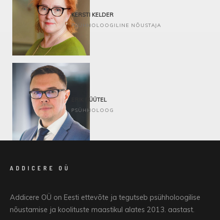
Kognitiiv-käitumuslik lähenemine
KERSTI KELDER
PSÜHHOLOOGILINE NÕUSTAJA
Transpersonaalne nõustamine
Hüpnoteraapia
ERIK RÜÜTEL
PSÜHHOLOOG
Juhtimisnõustamine
ADDICERE OÜ
Kognitiiv-käitumuslik lähenemine
Addicere OÜ on Eesti ettevõte ja tegutseb psühholoogilise
nõustamise ja koolituste maastikul alates 2013. aastast.