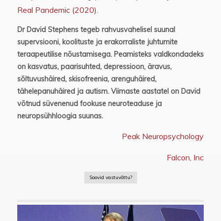
Real Pandemic (2020)
.
Dr David Stephens tegeb rahvusvahelisel suunal
supervsiooni, koolituste ja erakorraliste juhtumite
teraapeutilise nõustamisega. Peamisteks valdkondadeks
on kasvatus, paarisuhted, depressioon, äravus,
sõltuvushäired, skisofreenia, arenguhäired,
tähelepanuhäired ja autism. Viimaste aastatel on David
võtnud süvenenud fookuse neuroteaduse ja
neuropsühhloogia suunas.
Peak Neuropsychology
Falcon, Inc
Soovid vastuvõttu?