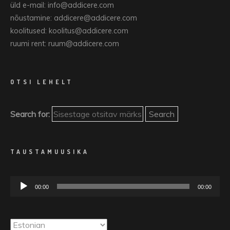
üld e-mail: info@addicere.com
nõustamine: addicere@addicere.com
koolitused: koolitus@addicere.com
ruumi rent: ruum@addicere.com
OTSI LEHELT
Search for:
TAUSTAMUUSIKA
Audioesitaja
00:00
00:00