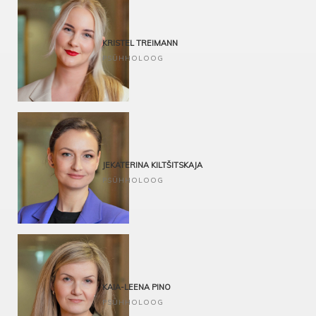
EMDR traumateraapia
KRISTEL TREIMANN
PSÜHHOLOOG
Soorituspsühholoogia
Kognitiiv-käitumuslik lähenemine
JEKATERINA KILTŠITSKAJA
PSÜHHOLOOG
Paariteraapia
Kognitiiv-käitumuslik lähenemine
KAIA-LEENA PINO
PSÜHHOLOOG