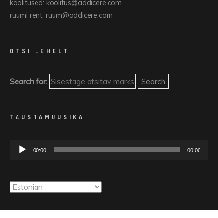
koolitused: koolitus@addicere.com
ruumi rent: ruum@addicere.com
OTSI LEHELT
Search for:
TAUSTAMUUSIKA
Audioesitaja
00:00
00:00