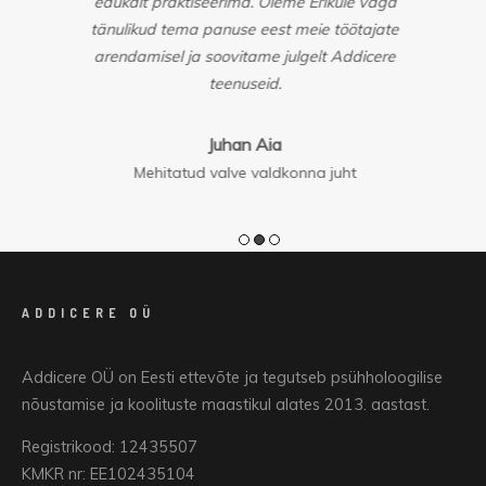
edukalt praktiseerima. Oleme Erikule väga
tänulikud tema panuse eest meie töötajate
arendamisel ja soovitame julgelt Addicere
teenuseid.
Juhan Aia
Mehitatud valve valdkonna juht
ADDICERE OÜ
Addicere OÜ on Eesti ettevõte ja tegutseb psühholoogilise
nõustamise ja koolituste maastikul alates 2013. aastast.
Registrikood: 12435507
KMKR nr: EE102435104