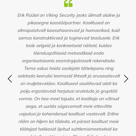
 sai
Erik Rüütel on Viking Security jaoks ülimalt oluline ja
eks
pikaaegne koostööpartner. Koolitused on
pa
silmapaistvalt kaasahaaravad ja humoorikad, kuid
n
samas konstruktiivsed ja tuginevad teadusele. Erik
v
tega
toob selgeid ja konkreetseid näiteid, kuidas
org
nide
tõenduspõhiseid metoodikaid enda
e
organisatsioonis eesmärgipäraselt rakendada.
ga
Tema oskus hoida osalejate tähelepanu ning
id
seletada keerulisi teemasid lihtsalt ja arusaadavalt
st
on muljetavaldav. Koolitused sisaldavad alati ka
palju ergastavaid harjutusi arutelude ja grupitöö
vormis. On hea meel tajuda, et koolitaja on võtnud
aega, et uurida sügavamalt meie ettevõtte
vajadusi ja kohandanud koolitust vastavalt. Eriline
rõõm on hiljem ka tõdeda, et pärast koolitust meie
töötajad hakkasid õpitud suhtlemismeetodeid ka